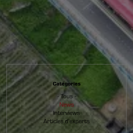
Catégories
- Tous -
News
Interviews
Articles d’experts